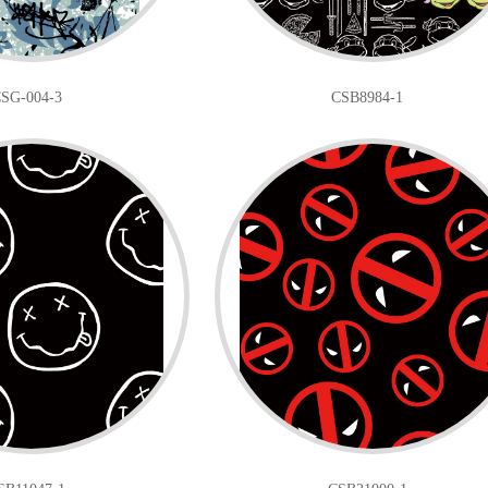
SG-004-3
CSB8984-1